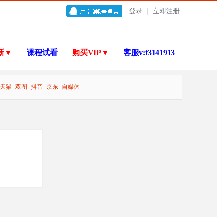
登录
|
立即注册
新▼
课程试看
购买VIP▼
客服v:t3141913
天猫
双图
抖音
京东
自媒体