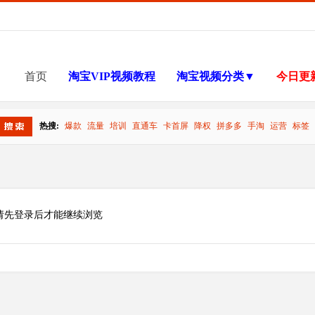
首页
淘宝VIP视频教程
淘宝视频分类▼
今日更
热搜:
爆款
流量
培训
直通车
卡首屏
降权
拼多多
手淘
运营
标签
搜索
请先登录后才能继续浏览