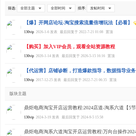
筛选:
全部主题
全部时间
排序:
发帖时间
【爆】开网店论坛-淘宝搜索流量倍增玩法【必看】
网
130vip
2026-1-6
发表
最后回复于
2022-7-21 01:08
置顶
【购买】加入VIP会员，观看全站资源教程
130vip
2020-1-14
发表
最后回复于
2026-5-15 16:16
置顶
【代运营】店铺诊断，打造爆款指导，数据指导业务
130vip
2017-12-25
发表
最后回复于
2022-7-21 06:35
置顶
店
版块主题
鼎炬电商淘宝开店运营教程:2024店道-淘系六道【5
130vip
2024-3-19
发表
最后回复于
2024-9-5 15:58
鼎炬电商淘系六道淘宝开店运营教程:万向台操作2024.3