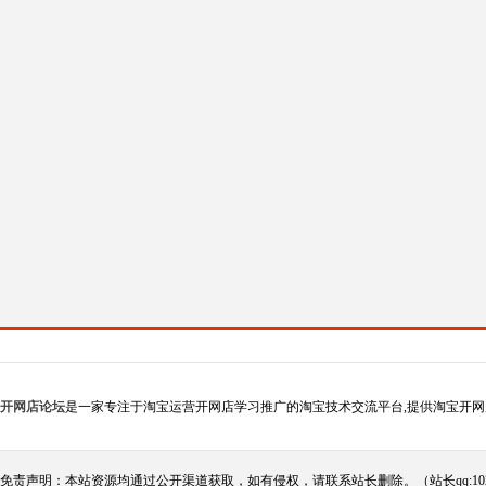
开网店论坛
是一家专注于淘宝运营开网店学习推广的淘宝技术交流平台,提供淘宝开网
免责声明：本站资源均通过公开渠道获取，如有侵权，请联系站长删除。（站长qq:102124290