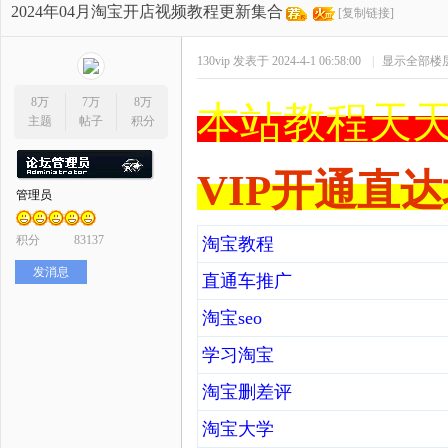
开
»
›
›
›
2024年04月淘宝开店视频教程更新集合
[复制链接]
130vip
发表于 2024-4-1 06:58:00
|
显示全部楼
8万
7万
8万
本站教程天天
主题
帖子
积分
VIP开通直达
管理员
网
积分
83137
淘宝教程
发消息
直通车推广
淘宝seo
学习淘宝
淘宝删差评
店
淘宝大学