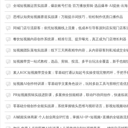
全域短视频运营实战课，爆款账号打造·百万播放剪辑·选品爆单·AI提效·出海
思维认知类短视频赛道实战课：万能提示词技巧，轻松制作优质口播作品
网
同城门店引流获客：依托短视频线上流量，低成本引导客源到店实现门店客
餐饮短视频内容创作系统课，精准引流、提升曝光，真正成为门店增长利器
短视频团队落地实战课：线下三天两夜精华内容，从内容获客到私域成交全
短视频带货一站式教程，选品、剪辑、投流、多平台玩法全覆盖，新手也能
素人KOC短视频带货全案：零基础打通认知起号实操变现完整闭环，手把手
店
短视频AI创作特训课：零基础学文案角色设计，玩转多款工具与剪映打造优
PR短视频剪辑实战进阶课，多案例全技能精讲，联动PS协同创作，快速练
零基础分镜创作全能实战课，系统掌握镜头思维与视听语言，影视短视频动
AI赋能实体商家·个人创业商业IP打造，掌握AI+IP+短视频+直播的全链路