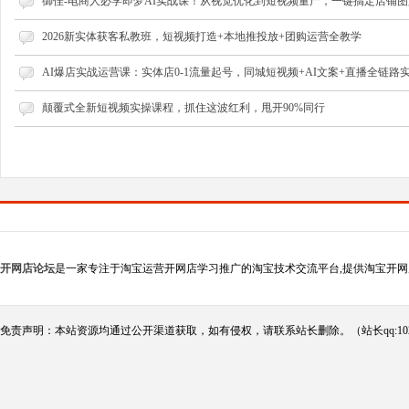
御佳-电商人必学即梦AI实战课！从视觉优化到短视频量产，一键搞定店铺图文
2026新实体获客私教班，短视频打造+本地推投放+团购运营全教学
AI爆店实战运营课：实体店0-1流量起号，同城短视频+AI文案+直播全链路
颠覆式全新短视频实操课程，抓住这波红利，甩开90%同行
开网店论坛
是一家专注于淘宝运营开网店学习推广的淘宝技术交流平台,提供淘宝开网
免责声明：本站资源均通过公开渠道获取，如有侵权，请联系站长删除。（站长qq:102124290