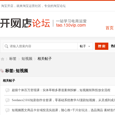
淘宝开店，就来淘宝运营社区，专业的淘宝论坛
首页
热
帖子
搜索
标签
短视频
相关帖子
标签: 短视频
开
›
›
›
相关帖子
超级个体百万变现课：实体草根多赛道案例拆解，短视频矩阵投放全流程
Seedance2.0AI短剧创作全套课，零基础系统教学AI漫剧短视频，从灵感到
短视频图文商品卡全域投流实战课，随心推+千川全玩法，选品测品·素材迭代