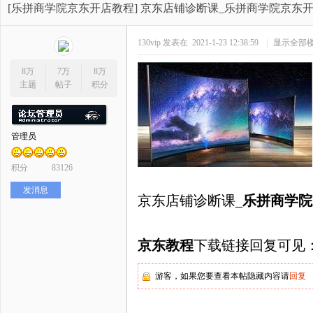
开
»
›
›
›
[乐拼商学院京东开店教程]
京东店铺诊断课_乐拼商学院京东开店教程
130vip
发表在 2021-1-23 12:38:59
|
显示全部
8万
7万
8万
主题
帖子
积分
管理员
网
积分
83126
发消息
京东店铺诊断课_
乐拼商学院
京东教程
下载链接回复可见
游客，如果您要查看本帖隐藏内容请
回复
店