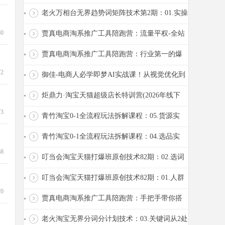
词计划和关键词的不同
老火万相台无界趋势词矩阵技术第2期：01.实操
案例+玩法拆解+优势分析
80
贾真电商淘系推广工具陪跑营：流量平权-全站
推广营2026.6.11
贾真电商淘系推广工具陪跑营：行业第一的爆
72
款全推广链路拆解2026.6.12
御佳-电商人必学即梦AI实战课！从视觉优化到
短视频量产，一键搞定店铺图文、视频、...
炬鼎力·淘宝天猫超级店长特训营(2026年线下
73
课)【音频+字幕+pdf课件】
青竹淘宝0-1全流程玩法拆解课程：05.货源实
操：寻找靠谱供应链
青竹淘宝0-1全流程玩法拆解课程：04.选品实
68
操：可复制的选品策略
叮当会淘宝天猫打爆班原创技术82期：02.选词
圈人：关键词指向明确圈人群
叮当会淘宝天猫打爆班原创技术82期：01.人群
70
30天300万+投产27实操案例
贾真电商淘系推广工具陪跑营：手把手带你搭
建关键词计划（上）2026.6.5
老火淘宝无界分词分计划技术：03.关键词从2处