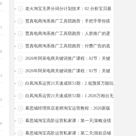
70
来源分析数据
老火淘宝无界分词分计划技术：02.分析宝贝最
优卖点确定核心词
贾真电商淘系推广工具陪跑营：手把手带你搭
75
建精准人群推广2026.6.1
贾真电商淘系推广工具陪跑营：人群推广的逻
辑2026.5.29
贾真电商淘系推广工具陪跑营：付费广告的底
18
层逻辑商2026.5.27
2026年阿呆电商关键词推广课程：02节：关键
词推广智能出价
2026年阿呆电商关键词推广课程：01节：关键
83
词推广手动出价
白凤淘系运营21天速成班51期：2.低预算万能玩
法：流量智选测词+成交最大化
白凤淘系运营21天速成班51期：1.2026万相台无
82
界低花费的前提和核心原则
幕思城经理班店老师淘宝运营教程：2026新版
全站全店推广解析2026.5
幕思城淘宝高阶运营私家课：第一天|策略业绩
90
增长的五大推广策略2026.5.8
幕思城淘宝高阶运营私家课：第二天|筛款店铺