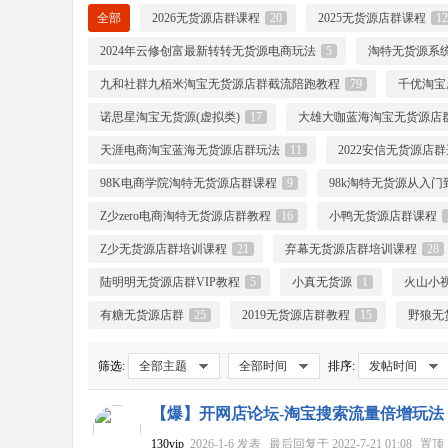
全部
2026无货源店群课程
20
2025无货源店群课程
12
2024年云修创富最新转转无货源电商玩法
5
淘特无货源系
网
九和社群九栢米淘宝无货源店群截流陪跑教程
79
千优淘宝
诺思星淘宝无货源(虚拟类)
17
大雄大咖蓝海淘宝无货源店群
天涯电商淘宝蓝海无货源店群玩法
11
2022安信无货源店
98K电商学院淘特无货源店群课程
9
98k淘特无货源从入
Z少zero电商淘特无货源店群教程
16
小鸭无货源店群课程
Z少无货源店群培训课程
21
弃幕无货源店群培训课程
28
店
陆明明无货源店群VIP教程
5
小真无货源
1
火山小
有糖无货源店群
25
2019无货源店群教程
15
野狼无
筛选:
全部主题
全部时间
排序:
发帖时间
【爆】开网店论坛-淘宝搜索流量倍增玩法
130vip
2026-1-6
发表
最后回复于
2022-7-21 01:08
置顶