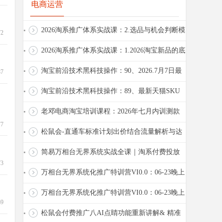
电商运营
2026淘系推广体系实战课：2.选品与机会判断模
72
型:能不能做，怎么做
2026淘系推广体系实战课：1.2026淘宝新品的底
层机制
淘宝前沿技术黑科技操作：90、2026.7月7日最
87
新淘宝白图技术
淘宝前沿技术黑科技操作：89、最新天猫SKU
白图技术(成人类目)
老邓电商淘宝培训课程：2026年七月内训测款
77
后如何拉升2026.7.7
松鼠会-直通车标准计划出价结合流量解析与达
摩盘方法2026.7.8
简易万相台无界系统实战全课｜淘系付费投放
73
底层逻辑、场景化搭建、人群优化、投产...
万相台无界系统化推广特训营VI0.0：06-23晚上
2电商动销与爆款打造策略
万相台无界系统化推广特训营VI0.0：06-23晚上
69
1关键词推广与测款策略
松鼠会付费推广八AI点睛功能重新讲解& 精准