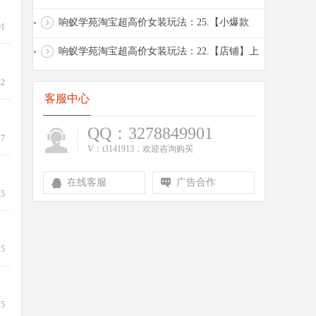
筛款策略和计划实操2026.5.9
响蚁学苑淘宝超高价女装玩法：25.【小爆款
91
群】推广配合：全站推广+全店托管
响蚁学苑淘宝超高价女装玩法：22.【店铺】上
款数：先100款后30-50款
82
客服中心
QQ：3278849901
17
V：t3141913，欢迎咨询购买
在线客服
广告合作
25
5
5