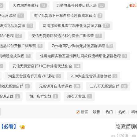
5
大猫淘差价教程
43
力辛电商强付费店群玩法
20
收起
统运营课程
14
淘宝无货源不开车自然流超低成本截流
3
虚拟商品无货源
14
网淘那些事儿淘宝精细化无货源店群
17
5.0教程
27
安信无货源店群选品和付费推广训练营
11
群选品和付费推广训练营
9
Zero电商Z少淘特无货源店群课程
50
门到精通速成教程
7
佳境电商实验室蓝海网红同款截流精细化店群教程
9
2
安信无货源店群3.0三种爆发玩法集合
14
淘宝无货源店群开店VIP课程
5
2020淘宝无货源店群教程
5
视频无货源店群
8
无货源开店店群课程
39
三八哥无货源店群
60
货源店群
2
胡川店群实战
1
顽石无货源
4
新窗
最新
|
热门
|
热帖
|
精
【必看】
隐藏置顶
143010