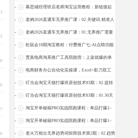
人群投放成交固定模板2026.7.1
幕思城经理班店老师淘宝运营教程：新链接起
73
品整体流程2026.6
老衲2026直通车无界推广课：02.关键词.精准人
群.全站.视频推广；如何选择？
老衲2026直通车无界推广课：01.无界推广需要
72
注意的事项
松鼠会18期淘宝教程：付费推广七-AI点睛功能
(用起来)& 控点击计划差的替代方式
贾真电商淘系推广工具陪跑营：上架就爆的单
70
品是怎么炼成的2026.6.15
电商财务办公自动化实操课，Excel+影刀双工
具，数据清洗·报表建模·自动对账
叮当会淘宝天猫打爆班原创技术83期：02.提转
70
化：改销量2000+屏蔽副图
叮当会淘宝天猫打爆班原创技术83期：01.30天
打全站投产20实操案例
淘宝开单秘籍PRO实战陪跑课程：单品打爆2–
77
内功:综合评分、新品池、内外销(付款人...
淘宝开单秘籍PRO实战陪跑课程：单品打爆1–
上新、标题、定价、主图、买家秀26.05.25]
老火万相台无界趋势词矩阵技术第2期：02.趋势
69