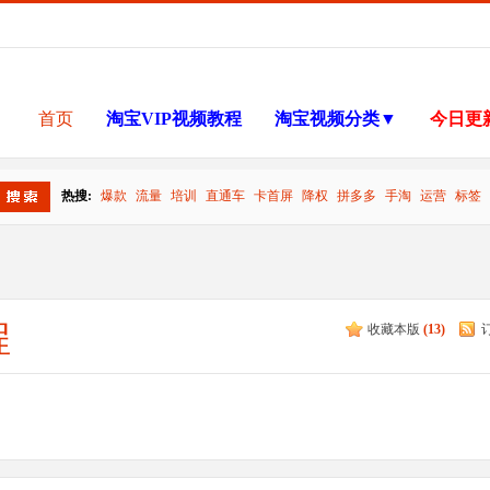
首页
淘宝VIP视频教程
淘宝视频分类▼
今日更
热搜:
爆款
流量
培训
直通车
卡首屏
降权
拼多多
手淘
运营
标签
搜索
程
收藏本版
(
13
)