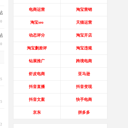
电商运营
淘宝营销
帖
0
淘宝seo
天猫运营
帖
动态评分
淘宝开店
0
淘宝删差评
淘宝违规
钻展推广
跨境电商
虾皮电商
亚马逊
95
抖音直播
抖音变现
抖音文案
快手电商
15
京东
拼多多
72