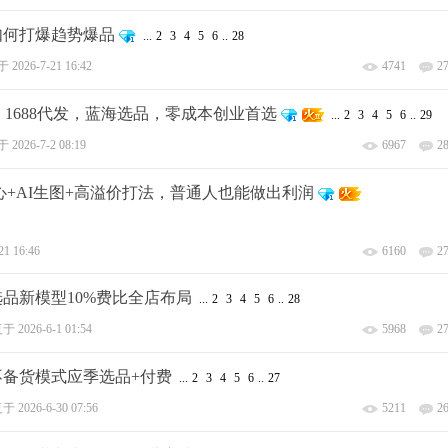
、如何打爆趋势爆品
...
2
3
4
5
6
..
28
于
2026-7-21 16:42
4741
2
程，1688代发，蓝海选品，零成本创业首选
...
2
3
4
5
6
..
29
于
2026-7-2 08:19
6967
2
心+AI生图+高溢价打法，普通人也能做出利润
21 16:46
6160
2
、选品新模型10%费比全店布局
...
2
3
4
5
6
..
28
复于
2026-6-1 01:54
5968
2
、不备货模式应季选品+付费
...
2
3
4
5
6
..
27
复于
2026-6-30 07:56
5211
2