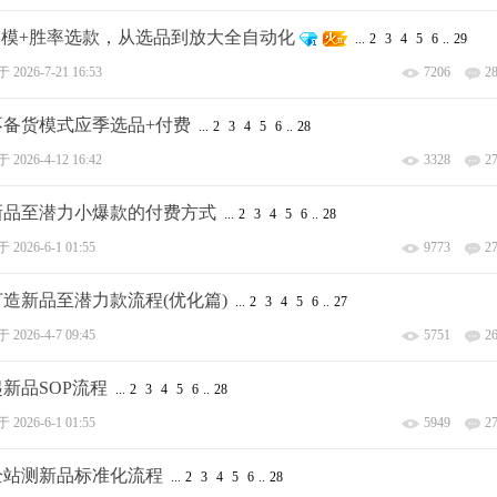
群建模+胜率选款，从选品到放大全自动化
...
2
3
4
5
6
..
29
于
2026-7-21 16:53
7206
2
.不备货模式应季选品+付费
...
2
3
4
5
6
..
28
于
2026-4-12 16:42
3328
2
.新品至潜力小爆款的付费方式
...
2
3
4
5
6
..
28
于
2026-6-1 01:55
9773
2
打造新品至潜力款流程(优化篇)
...
2
3
4
5
6
..
27
于
2026-4-7 09:45
5751
2
起新品SOP流程
...
2
3
4
5
6
..
28
于
2026-6-1 01:55
5949
2
.全站测新品标准化流程
...
2
3
4
5
6
..
28