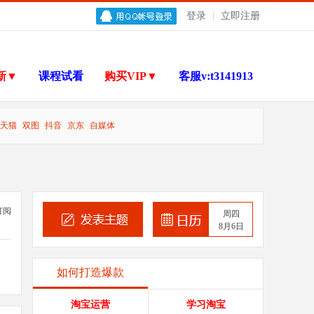
登录
|
立即注册
新▼
课程试看
购买VIP▼
客服v:t3141913
天猫
双图
抖音
京东
自媒体
订阅
周四
8月6日
如何打造爆款
淘宝运营
学习淘宝