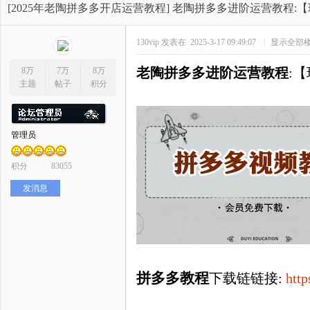
开
»
›
›
›
[2025年老陶拼多多开店运营教程]
老陶拼多多进阶运营教程:【玩法
130vip
发表在 2025-3-17 09:49:07
|
显示全部
老陶拼多多进阶运营教程
:【
8万
7万
8万
主题
帖子
积分
管理员
网
积分
83055
发消息
拼多多教程
下载链链接:
htt
店