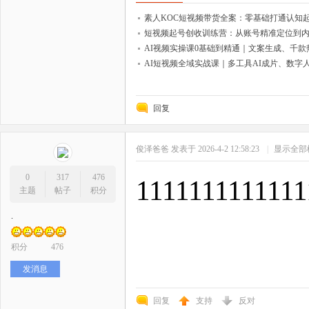
素人KOC短视频带货全案：零基础打通认知
短视频起号创收训练营：从账号精准定位到
AI视频实操课0基础到精通｜文案生成、千
AI短视频全域实战课｜多工具AI成片、数
回复
俊泽爸爸
发表于 2026-4-2 12:58:23
|
显示全部
0
317
476
1111111111111
主题
帖子
积分
.
积分
476
发消息
回复
支持
反对