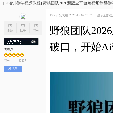
开
»
›
›
›
[AI培训教学视频教程]
野狼团队2026新版全平台短视频带货教
130vip
发表在 2026-4-2 09:23:07
|
显示全部楼
8万
7万
8万
野狼团队
20
主题
帖子
积分
破口，开始Ai
管理员
网
积分
83137
发消息
店