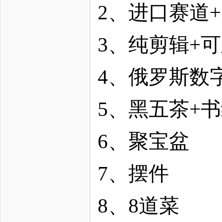
2、进口赛道
3、纯剪辑+
4、俄罗斯数
5、黑五茶+
6、聚宝盆
7、摆件
8、8道菜