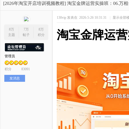
开
»
›
›
›
[2026年淘宝开店培训视频教程]
淘宝金牌运营实操班：06.万相台无
130vip
发表在 2026-5-26 10:31:31
|
显示全部
8万
7万
8万
淘宝金牌运营
主题
帖子
积分
管理员
网
积分
83091
发消息
店