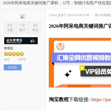
开
»
›
›
›
2026年阿呆电商关键词推广课程：12节：智能计划投产优化思
130vip
发表于 2026-6-4 09:22:49
|
显示全部楼
2026年阿呆电商关键词推广
8万
7万
8万
主题
帖子
积分
管理员
网
积分
83059
发消息
淘宝教程
下载链接
:
https://
店