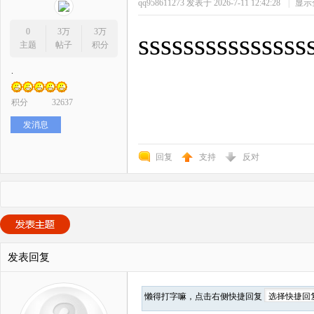
qq958611273
发表于 2026-7-11 12:42:28
|
显示
0
3万
3万
sssssssssssssss
主题
帖子
积分
.
积分
32637
发消息
回复
支持
反对
发表回复
懒得打字嘛，点击右侧快捷回复