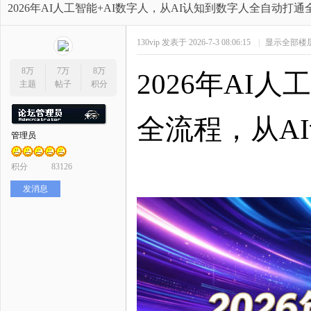
开
»
›
›
›
2026年AI人工智能+AI数字人，从AI认知到数字人全自动打通
130vip
发表于 2026-7-3 08:06:15
|
显示全部楼
8万
7万
8万
2026年AI
主题
帖子
积分
全流程，从A
管理员
网
积分
83126
发消息
店