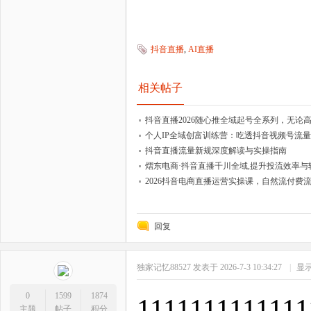
抖音直播
,
AI直播
相关帖子
抖音直播2026随心推全域起号全系列，无
个人IP全域创富训练营：吃透抖音视频号流量
抖音直播流量新规深度解读与实操指南
熠东电商·抖音直播千川全域,提升投流效率与
2026抖音电商直播运营实操课，自然流付费
回复
独家记忆88527
发表于 2026-7-3 10:34:27
|
显
0
1599
1874
1111111111111
主题
帖子
积分