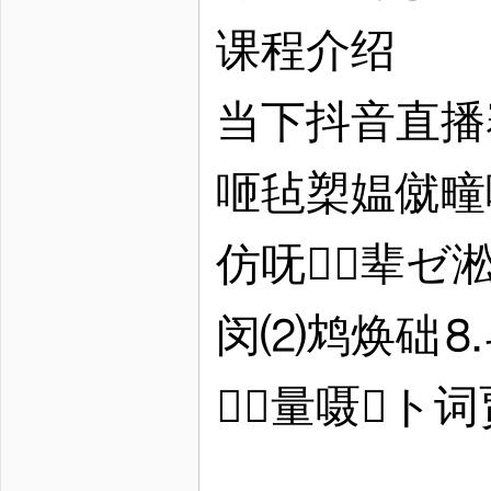
课程介绍
当下抖音直播
咂毡槊媪僦疃
仿呒⒅辈ゼ
闵⑵鸩焕础⒏
量嗫ト