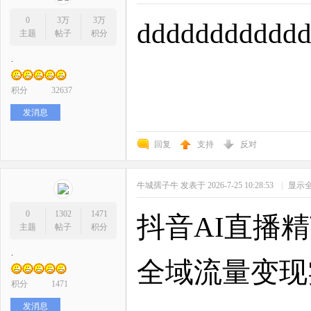
0
3万
3万
ddddddddddd
主题
帖子
积分
.
积分
32637
发消息
回复
支持
反对
牛城孺子牛
发表于 2026-7-25 10:28:53
|
显示
0
1302
1471
抖音AI直播
主题
帖子
积分
.
全域流量变现
积分
1471
发消息