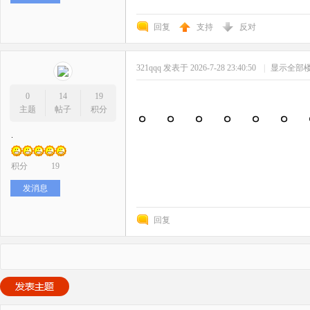
回复
支持
反对
321qqq
发表于 2026-7-28 23:40:50
|
显示全部
0
14
19
。。。。。。
主题
帖子
积分
.
积分
19
发消息
回复