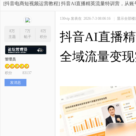
开
»
›
›
›
[抖音电商短视频运营教程]
抖音AI直播精英流量特训营，从
130vip
发表在 2026-7-3 08:06:16
|
显示全部楼
8万
7万
8万
抖音
AI直播
主题
帖子
积分
全域流量变现
管理员
网
积分
83137
发消息
店