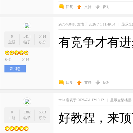
回复
支持
反对
2675460418
发表于 2026-7-1 11:49:54
|
显示全
0
5414
5414
有竞争才有进
主题
帖子
积分
积分
5414
发消息
回复
支持
反对
zxlia
发表于 2026-7-1 12:10:12
|
显示全部楼层
0
5382
5383
好教程，来顶
主题
帖子
积分