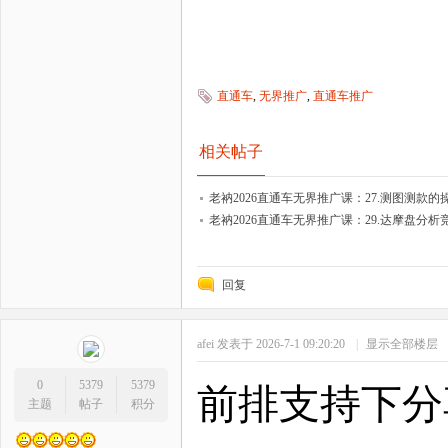
直通车
,
无界推广
,
直通车推广
相关帖子
老衲2026直通车无界推广课：27.测图测款的
老衲2026直通车无界推广课：29.达摩盘分
回复
afei
发表于 2026-7-1 09:20:20
|
显示全部楼层
0
5379
5379
前排支持下分
主题
帖子
积分