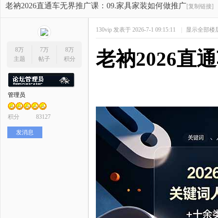
开
»
›
›
›
老衲2026直通车无界推广课：09.家具家装如何做推广
[复制链接]
130vip
发表于 2026-7-1 09:15:11
|
显示全部楼
8万
7万
8万
老衲
2026
主题
帖子
积分
管理员
网
积分
83127
发消息
店