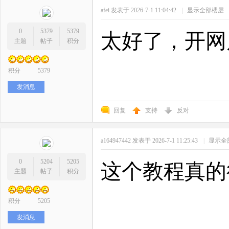
afei
发表于 2026-7-1 11:04:42
|
显示全部楼层
0
5379
5379
太好了，开网
主题
帖子
积分
积分
5379
发消息
回复
支持
反对
a164947442
发表于 2026-7-1 11:25:43
|
显示全
0
5204
5205
这个教程真的
主题
帖子
积分
积分
5205
发消息