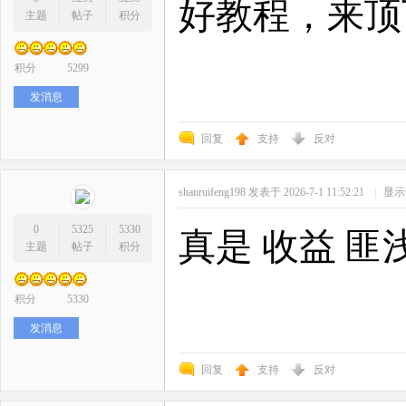
好教程，来顶
主题
帖子
积分
积分
5299
发消息
回复
支持
反对
shanruifeng198
发表于 2026-7-1 11:52:21
|
显示
0
5325
5330
真是 收益 匪
主题
帖子
积分
积分
5330
发消息
回复
支持
反对