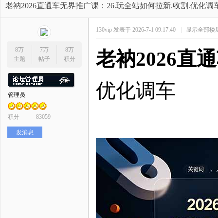
开
»
›
›
›
老衲2026直通车无界推广课：26.玩全站如何拉新.收割.优化调
130vip
发表于 2026-7-1 09:17:40
|
显示全部楼
8万
7万
8万
老衲
2026
主题
帖子
积分
优化调车
管理员
网
积分
83059
发消息
店