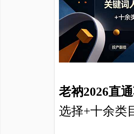
老衲
2026
选择
+十余类