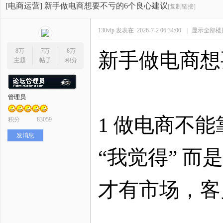
开
»
›
›
›
[电商运营]
新手做电商想要不亏的6个良心建议
[复制链接]
130vip
发表在 2026-7-2 06:34:00
|
显示全部楼
8万
7万
8万
新手做电商想
主题
帖子
积分
管理员
网
1 做电商不
积分
83059
发消息
“我觉得” 
才有市场，客
店