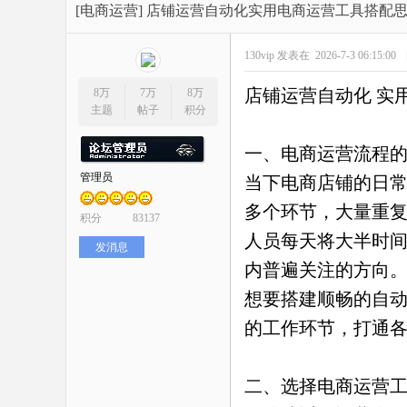
开
»
›
›
›
[电商运营]
店铺运营自动化实用电商运营工具搭配
130vip
发表在 2026-7-3 06:15:00
店铺运营自动化 实
8万
7万
8万
主题
帖子
积分
一、电商运营流程
管理员
当下电商店铺的日
网
多个环节，大量重
积分
83137
人员每天将大半时
发消息
内普遍关注的方向
想要搭建顺畅的自
的工作环节，打通
店
二、选择电商运营