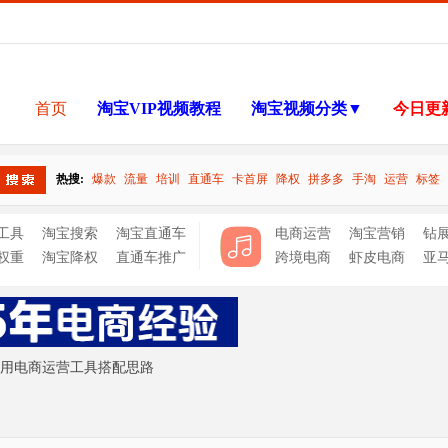
首页
淘宝VIP视频教程
淘宝视频分类▼
今日更
热搜:
爆款
流量
培训
直通车
卡首屏
降权
拼多多
手淘
运营
标签
搜索
工具
淘宝搜索
淘宝直通车
电商运营
淘宝营销
钻
权重
淘宝降权
直通车推广
跨境电商
虾皮电商
亚
用电商运营工具搭配思路