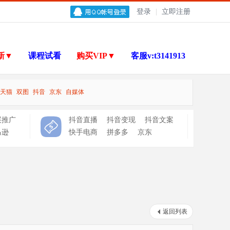
登录
|
立即注册
新▼
课程试看
购买VIP▼
客服v:t3141913
天猫
双图
抖音
京东
自媒体
展推广
抖音直播
抖音变现
抖音文案
马逊
快手电商
拼多多
京东
返回列表