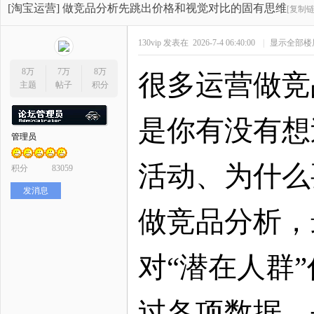
开
»
›
›
›
[淘宝运营]
做竞品分析先跳出价格和视觉对比的固有思维
[复制链
130vip
发表在 2026-7-4 06:40:00
|
显示全部楼
8万
7万
8万
很多运营做竞
主题
帖子
积分
是你有没有想
管理员
网
活动、为什么
积分
83059
发消息
做竞品分析，
对“潜在人群
店
过各项数据，