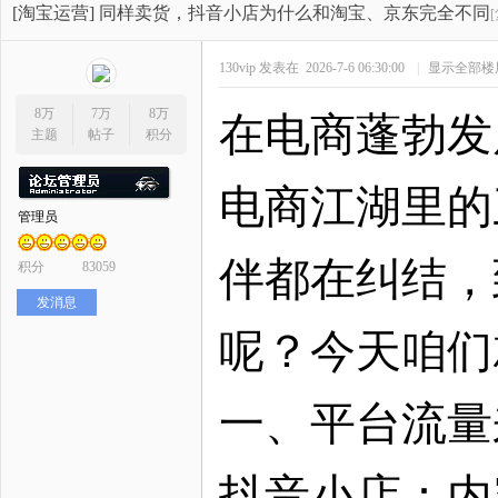
开
»
›
›
›
[淘宝运营]
同样卖货，抖音小店为什么和淘宝、京东完全不同
130vip
发表在 2026-7-6 06:30:00
|
显示全部楼
8万
7万
8万
在电商蓬勃发
主题
帖子
积分
电商江湖里的
管理员
网
伴都在纠结，
积分
83059
发消息
呢？今天咱们
一、平台流量
店
抖音小店：内