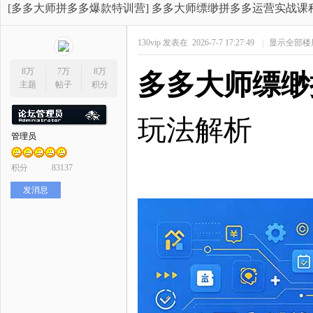
开
»
›
›
›
[多多大师拼多多爆款特训营]
多多大师缥缈拼多多运营实战课程
130vip
发表在 2026-7-7 17:27:49
|
显示全部楼
8万
7万
8万
多多大师缥缈
主题
帖子
积分
玩法解析
管理员
网
积分
83137
发消息
店