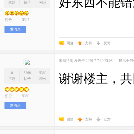
好东西不能错
主题
帖子
积分
积分
5347
发消息
回复
支持
反对
米斯特淘
发表于 2026-7-7 19:25:03
|
显示全部
0
5368
5369
谢谢楼主，共
主题
帖子
积分
积分
5369
发消息
回复
支持
反对