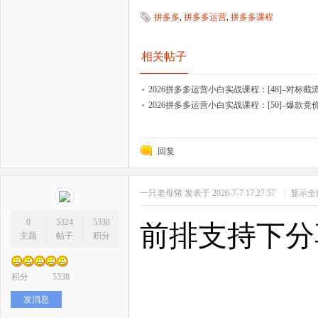
拼多多
,
拼多多运营
,
拼多多课程
相关帖子
2026拼多多运营小白实战课程：[48]–对标截
2026拼多多运营小白实战课程：[50]–爆款竟
回复
一只老母猪
发表于 2026-7-7 17:27:57
|
显示全
0
5324
5338
前排支持下分
主题
帖子
积分
积分
5338
发消息