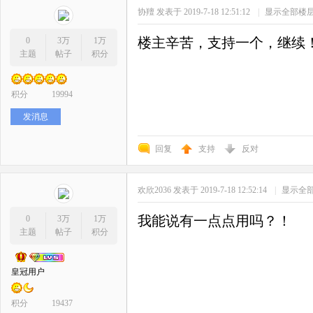
协羶
发表于 2019-7-18 12:51:12
|
显示全部楼
楼主辛苦，支持一个，继续
0
3万
1万
主题
帖子
积分
积分
19994
发消息
回复
支持
反对
欢欣2036
发表于 2019-7-18 12:52:14
|
显示全
我能说有一点点用吗？！
0
3万
1万
主题
帖子
积分
皇冠用户
积分
19437