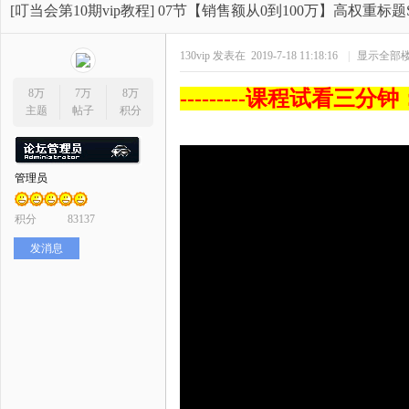
开
»
›
›
›
[叮当会第10期vip教程]
07节【销售额从0到100万】高权重标
130vip
发表在 2019-7-18 11:18:16
|
显示全部
8万
7万
8万
---------课程试看三分钟：--
主题
帖子
积分
管理员
网
积分
83137
发消息
店