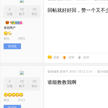
回帖就好好回，赞一个又不
0
3万
1万
主题
帖子
积分
皇冠用户
积分
19952
发消息
回复
支持
反对
鲨鱼鳗堡
发表于 2019-7-18 12:12:14
|
显示全
谁能教教我啊
0
3万
2万
主题
帖子
积分
积分
25313
发消息