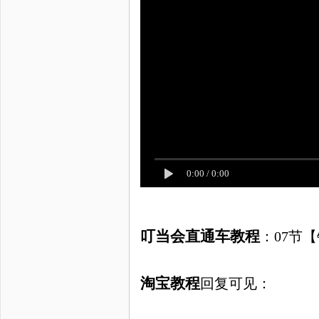
0:00
/
0:00
叮当会直通车教程
：
07节
淘宝教程
回复可见：