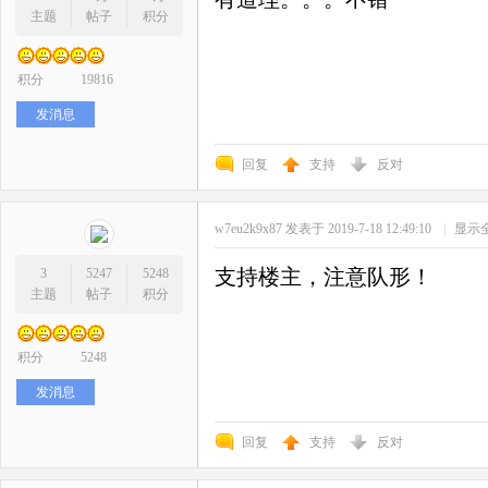
主题
帖子
积分
积分
19816
发消息
回复
支持
反对
w7eu2k9x87
发表于 2019-7-18 12:49:10
|
显示
支持楼主，注意队形！
3
5247
5248
主题
帖子
积分
积分
5248
发消息
回复
支持
反对