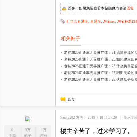
游客，如果您要查看本帖隐藏内容请
回复
叮当会直通车
,
直通车
,
淘宝seo
,
淘宝标题优
相关帖子
老衲2026直通车无界推广课：21.搞懂推荐的
老衲2026直通车无界推广课：23.如何建立
老衲2026直通车无界推广课：25.什么类目适
老衲2026直通车无界推广课：27.测图测款的
老衲2026直通车无界推广课：29.达摩盘分
回复
Sanny282
发表于 2019-7-18 11:37:29
|
显示全
楼主辛苦了，过来学习了。
0
3万
1万
主题
帖子
积分