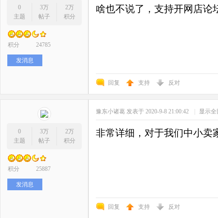
啥也不说了，支持开网店论
0
3万
2万
主题
帖子
积分
积分
24785
发消息
回复
支持
反对
豫东小诸葛
发表于 2020-9-8 21:00:42
|
显示全
非常详细，对于我们中小卖
0
3万
2万
主题
帖子
积分
积分
25887
发消息
回复
支持
反对