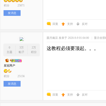
积分
25871
发消息
回复
支持
反对
圆月豌豆
发表于 2020-9-9 01:04:00
|
显示全部
这教程必须要顶起。。。
0
3万
2万
主题
帖子
积分
皇冠用户
积分
25156
发消息
回复
支持
反对