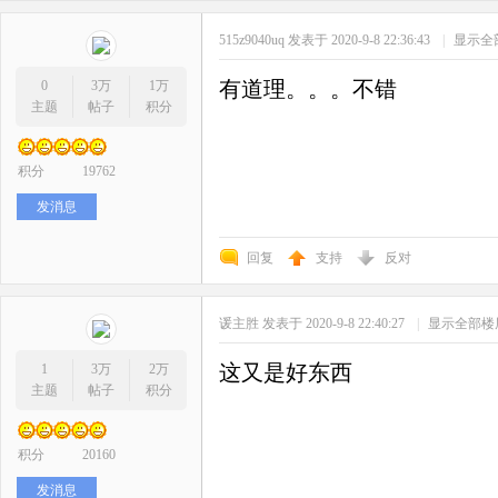
515z9040uq
发表于 2020-9-8 22:36:43
|
显示全
有道理。。。不错
0
3万
1万
主题
帖子
积分
积分
19762
发消息
回复
支持
反对
谖主胜
发表于 2020-9-8 22:40:27
|
显示全部楼
这又是好东西
1
3万
2万
主题
帖子
积分
积分
20160
发消息