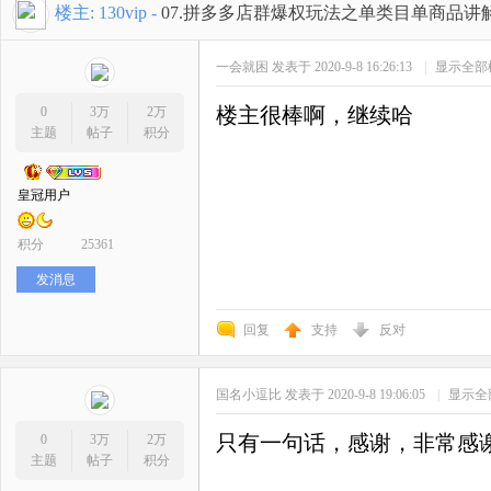
开
»
›
›
›
楼主:
130vip
-
07.拼多多店群爆权玩法之单类目单商品讲解_
一会就困
发表于 2020-9-8 16:26:13
|
显示全部
楼主很棒啊，继续哈
0
3万
2万
主题
帖子
积分
皇冠用户
网
积分
25361
发消息
回复
支持
反对
国名小逗比
发表于 2020-9-8 19:06:05
|
显示全
只有一句话，感谢，非常感
0
3万
2万
店
主题
帖子
积分