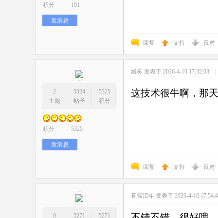
积分
191
发消息
回复
支持
反对
臧栋
发表于 2026-4-16 17:32:03
|
这技术很牛啊，那
2
5324
5325
主题
帖子
积分
积分
5325
发消息
回复
支持
反对
暮雪流年
发表于 2026-4-16 17:54:
不错不错，很好哦
0
5271
5271