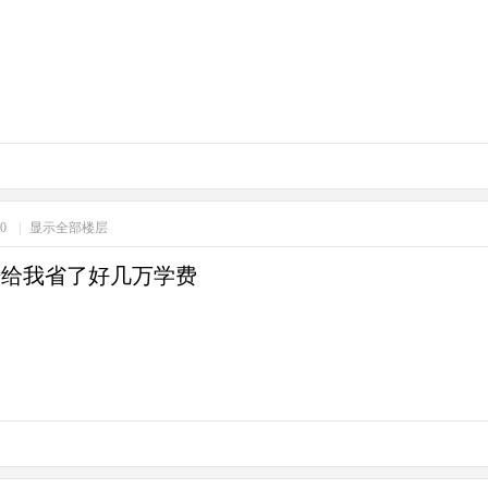
30
|
显示全部楼层
坛给我省了好几万学费