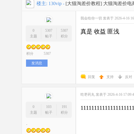
开
»
›
›
›
楼主:
130vip
-
[大猫淘差价教程]
大猫淘差价电
我会给你一切
发表于 2026-4-16 16
真是 收益 匪浅
0
5307
5307
主题
帖子
积分
积分
5307
网
发消息
回复
支持
反对
吃枣药丸
发表于 2026-4-16 17:09:
1111111111111111111
0
103
191
主题
帖子
积分
店
.