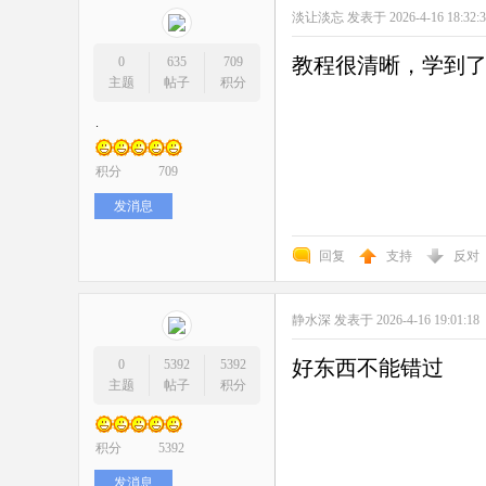
淡让淡忘
发表于 2026-4-16 18:32:
教程很清晰，学到
0
635
709
主题
帖子
积分
.
积分
709
发消息
回复
支持
反对
静水深
发表于 2026-4-16 19:01:18
好东西不能错过
0
5392
5392
主题
帖子
积分
积分
5392
发消息