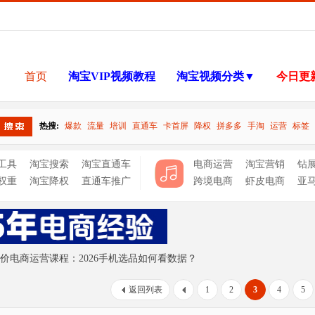
首页
淘宝VIP视频教程
淘宝视频分类▼
今日更
热搜:
爆款
流量
培训
直通车
卡首屏
降权
拼多多
手淘
运营
标签
搜索
工具
淘宝搜索
淘宝直通车
电商运营
淘宝营销
钻
权重
淘宝降权
直通车推广
跨境电商
虾皮电商
亚
价电商运营课程：2026手机选品如何看数据？
返回列表
1
2
3
4
5