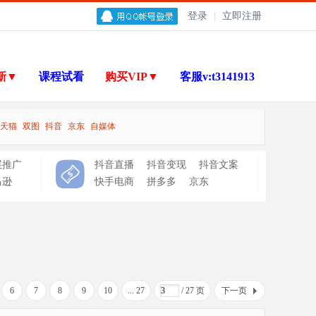
登录
|
立即注册
新▼
课程试看
购买VIP▼
客服v:t3141913
天猫
双图
抖音
京东
自媒体
展推广
抖音直播
抖音变现
抖音文案
马逊
快手电商
拼多多
京东
6
7
8
9
10
... 27
/ 27 页
下一页