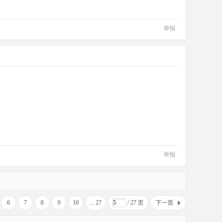
举报
举报
6
7
8
9
10
... 27
/ 27 页
下一页