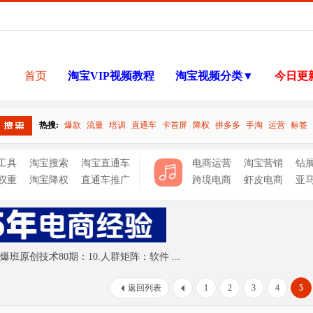
首页
淘宝VIP视频教程
淘宝视频分类▼
今日更
热搜:
爆款
流量
培训
直通车
卡首屏
降权
拼多多
手淘
运营
标签
搜索
工具
淘宝搜索
淘宝直通车
电商运营
淘宝营销
钻
权重
淘宝降权
直通车推广
跨境电商
虾皮电商
亚
班原创技术80期：10.人群矩阵：软件 ...
返回列表
1
2
3
4
5