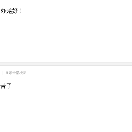
越办越好！
0
|
显示全部楼层
辛苦了