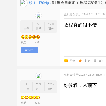
开
»
›
›
›
楼主:
130vip
-
[叮当会电商淘宝教程第80期]
叮
颜新雅
发表于 2026-4-21 06:20:39
教程真的很不错
0
5500
5500
主题
帖子
积分
积分
5500
网
发消息
回复
支持
反对
郤欣
发表于 2026-4-21 06:45:09
|
好教程，来顶下
2
5289
5289
主题
帖子
积分
店
积分
5289