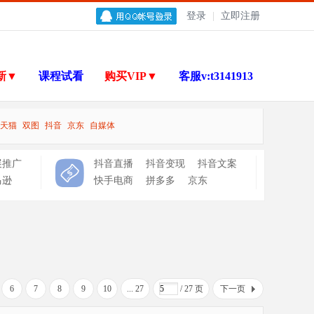
登录
|
立即注册
新▼
课程试看
购买VIP▼
客服v:t3141913
天猫
双图
抖音
京东
自媒体
展推广
抖音直播
抖音变现
抖音文案
马逊
快手电商
拼多多
京东
6
7
8
9
10
... 27
/ 27 页
下一页