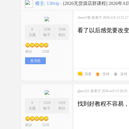
开
»
›
›
›
楼主:
130vip
-
[2026无货源店群课程]
2026
chen小智
发表于 2026-4-9 12:51:1
看了以后感觉要改
0
5330
5338
主题
帖子
积分
积分
5338
网
发消息
回复
支持
反对
glass321
发表于 2026-4-9 13:18:35
找到好教程不容易
0
5310
5319
主题
帖子
积分
店
积分
5319