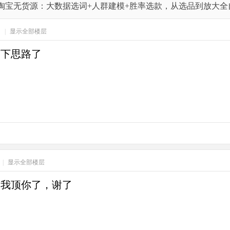
年AI淘宝无货源：大数据选词+人群建模+胜率选款，从选品到放大
7
|
显示全部楼层
变下思路了
|
显示全部楼层
，我顶你了，谢了