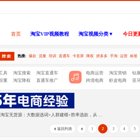
首页
淘宝VIP视频教程
淘宝视频分类▼
今日更
热搜:
爆款
流量
培训
直通车
卡首屏
降权
拼多多
手淘
运营
标签
搜索
工具
淘宝搜索
淘宝直通车
电商运营
淘宝营销
钻
权重
淘宝降权
直通车推广
跨境电商
虾皮电商
亚
年AI淘宝无货源：大数据选词+人群建模+胜率选款，从 ...
返回列表
1
2
3
4
5