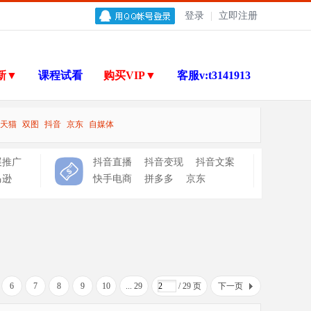
登录
|
立即注册
新▼
课程试看
购买VIP▼
客服v:t3141913
天猫
双图
抖音
京东
自媒体
展推广
抖音直播
抖音变现
抖音文案
马逊
快手电商
拼多多
京东
6
7
8
9
10
... 29
/ 29 页
下一页