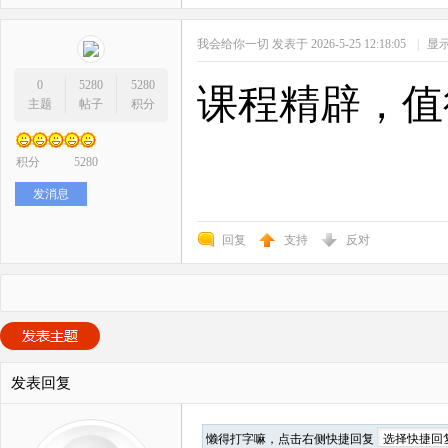
我会给你一切
发表于 2026-5-25 12:18:05
|
显
0
5280
5280
课程精辟，值
主题
帖子
积分
积分
5280
发消息
回复
支持
反对
发表回复
懒得打字嘛，点击右侧快捷回复