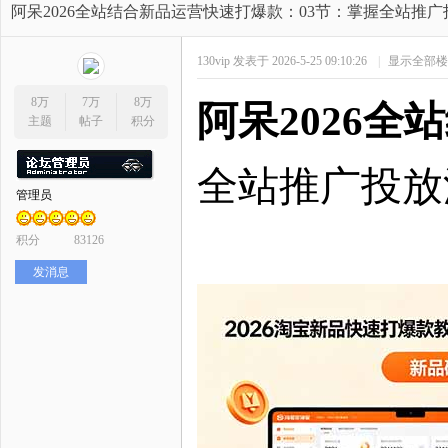
开
»
›
›
›
阿呆2026全站结合新品运营快速打爆款：03节：掌握全站推
130vip
发表于 2026-5-25 09:10:26
|
显示全部楼
8万
7万
8万
阿呆
2026
主题
帖子
积分
全站推广投放
管理员
网
积分
83126
发消息
店