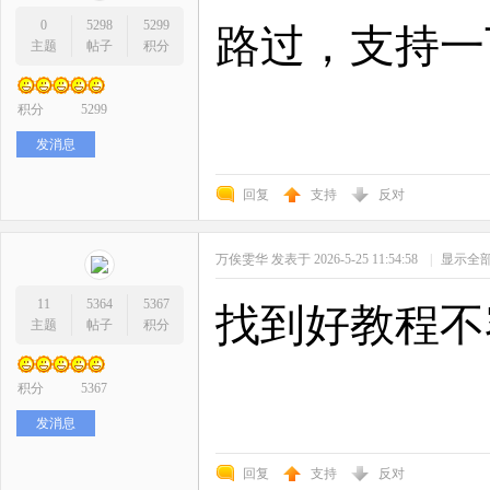
0
5298
5299
路过，支持一
主题
帖子
积分
积分
5299
发消息
回复
支持
反对
万俟雯华
发表于 2026-5-25 11:54:58
|
显示全
11
5364
5367
找到好教程不
主题
帖子
积分
积分
5367
发消息
回复
支持
反对