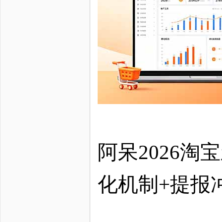
阿呆
2026
化机制+提报