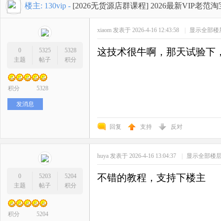
开
»
›
›
›
楼主:
130vip
-
[2026无货源店群课程]
2026最新VIP老
xiaom
发表于 2026-4-16 12:43:58
|
显示全部楼
这技术很牛啊，那天试验下
0
5325
5328
主题
帖子
积分
积分
5328
网
发消息
回复
支持
反对
huya
发表于 2026-4-16 13:04:37
|
显示全部楼
不错的教程，支持下楼主
0
5203
5204
主题
帖子
积分
店
积分
5204