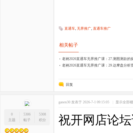
直通车
,
无界推广
,
直通车推广
相关帖子
老衲2026直通车无界推广课：27.测图测款的
老衲2026直通车无界推广课：29.达摩盘分
回复
ganen30
发表于 2026-7-1 09:15:05
|
显示全部
0
5306
5308
祝开网店论坛
主题
帖子
积分