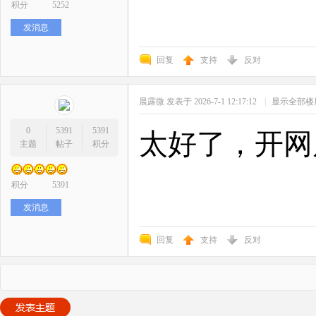
积分
5252
发消息
回复
支持
反对
晨露微
发表于 2026-7-1 12:17:12
|
显示全部楼
0
5391
5391
太好了，开网
主题
帖子
积分
积分
5391
发消息
回复
支持
反对