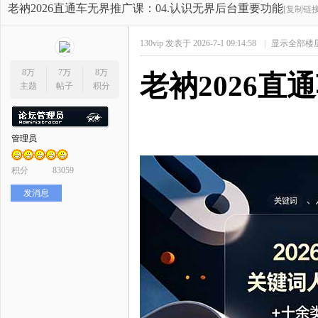
开
»
›
›
›
老衲2026直通车无界推广课：04.认识无界后台重要功能
[复制链接
130vip
发表于 2026-7-1 09:14:58
|
显示全部楼
8万
7万
8万
老衲
2026
主题
帖子
积分
管理员
网
积分
83059
发消息
店